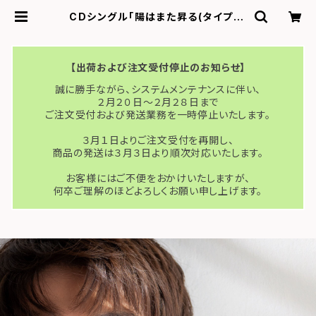
CDシングル「陽はまた昇る(タイプＢ)
c/w：Love Letter～弾き語りVer.
～」 | オフィス・パンジー Online St
ore
【出荷および注文受付停止のお知らせ】
誠に勝手ながら、システムメンテナンスに伴い、
２月２０日〜２月２８日まで
ご注文受付および発送業務を一時停止いたします。
３月１日よりご注文受付を再開し、
商品の発送は３月３日より順次対応いたします。
お客様にはご不便をおかけいたしますが、
何卒ご理解のほどよろしくお願い申し上げます。