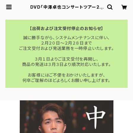
DVD「中澤卓也コンサートツアー20
23〈演歌・歌謡曲ツアー〉」（2枚組） |
オフィス・パンジー Online Store
【出荷および注文受付停止のお知らせ】
誠に勝手ながら、システムメンテナンスに伴い、
２月２０日〜２月２８日まで
ご注文受付および発送業務を一時停止いたします。
３月１日よりご注文受付を再開し、
商品の発送は３月３日より順次対応いたします。
お客様にはご不便をおかけいたしますが、
何卒ご理解のほどよろしくお願い申し上げます。