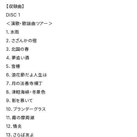
【収録曲】
DISC 1
＜演歌・歌謡曲ツアー＞
1．氷雨
2．さざんかの宿
3．北国の春
4．夢追い酒
5．雪椿
6．浪花節だよ人生は
7．月の法善寺横丁
8．津軽海峡・冬景色
9．影を慕いて
10．ブランデーグラス
11．霧の摩周湖
12．情炎
13．さらば友よ