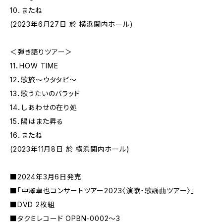
10．またね
(2023年6月27日 於 横浜関内ホール)
＜弾き語りツアー＞
11．HOW TIME
12．歌旅〜ウタタビ〜
13．歌うたいのバラッド
14．しあわせの在り処
15．陽はまた昇る
16．またね
(2023年11月8日 於 横浜関内ホール)
■2024年3月6日発売
■「中澤卓也コンサートツアー2023〈演歌・歌謡曲ツアー〉」
■DVD 2枚組
■タクミレコード OPBN-0002～3